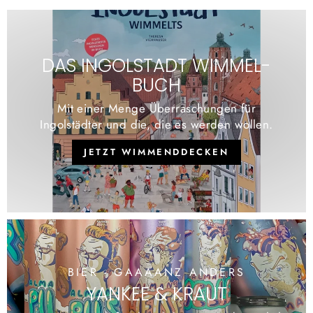
DAS INGOLSTADT WIMMEL-
BUCH
Mit einer Menge Überraschungen für
Ingolstädter und die, die es werden wollen.
JETZT WIMMENDDECKEN
BIER - GAAAANZ ANDERS
YANKEE & KRAUT