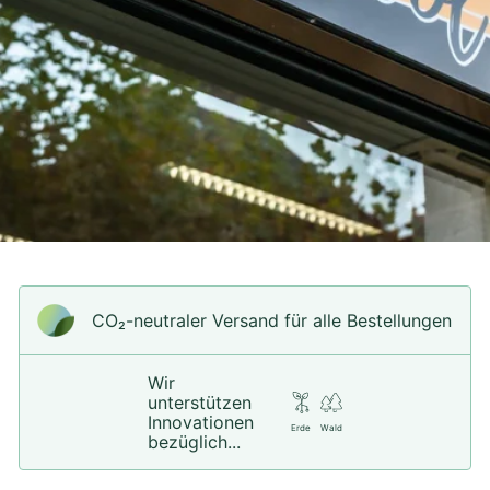
CO₂-neu­t­raler Versand für alle Bestellungen
Wir
unterstützen
Innovationen
Erde
Wald
bezüglich...