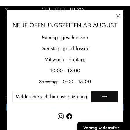
SOULTOOL NEWS
NÜTZLICHE LINKS
"Schl
NEUE ÖFFNUNGSZEITEN AB AUGUST
Suchen
(Esc)
Kontakt
Montag: geschlossen
Datenschutz
Dienstag: geschlossen
Widerrufsrecht
Mittwoch - Freitag:
Versand
10:00 - 18:00
AGB´s
Samstag: 10:00 - 15:00
Impressum
MELDEN
ABONNIEREN
INFORMATION
SIE
ÖFFNUNGZEITEN
SICH
FÜR
Instagram
Facebook
UNSERE
MAILINGLISTE
© 2026 SoulTool
AN
Vertrag widerrufen