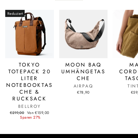
Reduziert
TOKYO
MOON BAQ
MA
TOTEPACK 20
UMHÄNGETAS
CORD
LITER
CHE
TAS
NOTEBOOKTAS
AIRPAQ
TIN
CHE &
€78,90
€59
RUCKSACK
BELLROY
Normaler
Sonderpreis
€219,00
Von €159,00
Preis
Sparen 27%