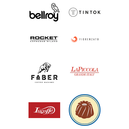
stabilen Umverpackung... und der Preis ist auch
sehr gut.
Deshalb eine klare Empfehlung: für die Faber
UND für Soultool.
Peter Müller