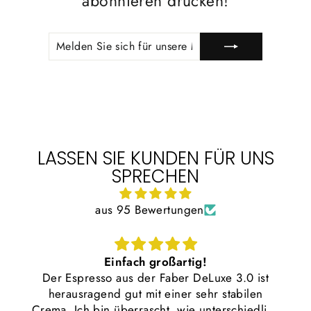
abonnieren drücken!
MELDEN
ABONNIEREN
SIE
SICH
FÜR
UNSERE
MAILINGLISTE
AN
LASSEN SIE KUNDEN FÜR UNS
SPRECHEN
aus 95 Bewertungen
Einfach großartig!
Der Espresso aus der Faber DeLuxe 3.0 ist
herausragend gut mit einer sehr stabilen
Crema. Ich bin überrascht, wie unterschiedlich