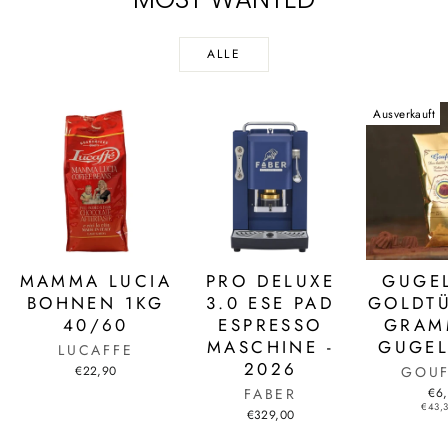
ALLE
Ausverkauft
MAMMA LUCIA
PRO DELUXE
GUGE
BOHNEN 1KG
3.0 ESE PAD
GOLDTÜ
40/60
ESPRESSO
GRAM
MASCHINE -
GUGEL
LUCAFFE
2026
€22,90
GOUF
FABER
€6
€43,3
€329,00